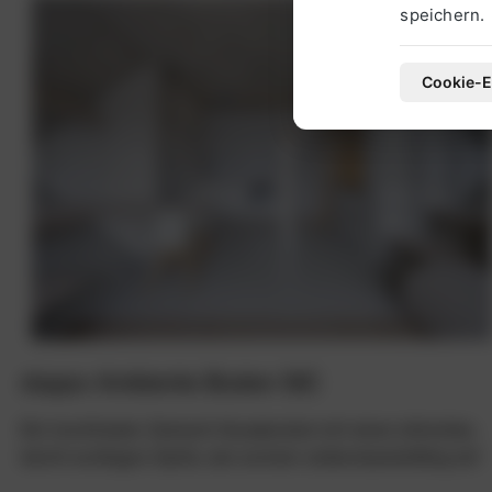
speichern.
Cookie-E
doppo Ambiente Boden SIC
Ein hochfester Zement-Gussboden mit einer stilvollen,
leicht wolkigen Optik, der extrem widerstandsfähig ist!