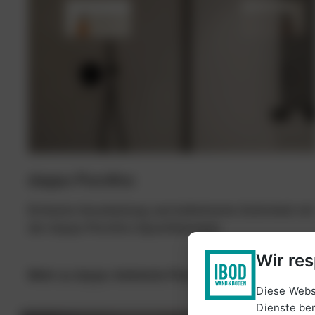
doppo Purofino
Einfache Verarbeitung und ästhetische Schönheit mit
der doppo Purofino Spachtelmasse.
Wir res
Mehr zu doppo Ambiente Purofino
Diese Webs
Dienste ber