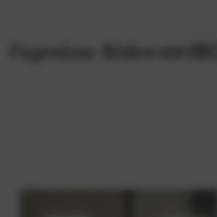
F
ugenlose Böden
von IB