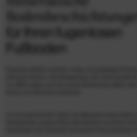
Mineralische
Bodenbeschichtung
für Ihren fugenlosen
Fußboden
Fugenlose Böden schaffen ruhige, durchgängige Fläche
störende Fliesen- oder Belagsfugen. Die mineralischen
von IBOD eignen sich für private Wohnräume, Bäder, Büro
Shops und öffentliche Gebäude.
Je nach gewünschter Optik und Beanspruchung stehen
Designböden, gespachtelte Oberflächen, hochfeste Ze
Gussböden und individuell entwickelte Terrazzoböden z