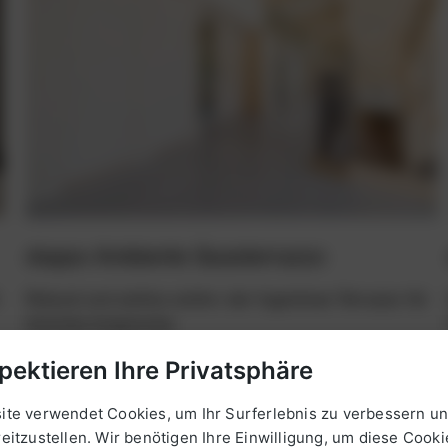
doppo Ambiente Gussterrazzo
Robust und zeitlos schön: der fugenlose Terrazzo für
höchste Ansprüche.
pektieren Ihre Privatsphäre
Zu doppo Ambiente Gussterrazzo
ite verwendet Cookies, um Ihr Surferlebnis zu verbessern un
eitzustellen. Wir benötigen Ihre Einwilligung, um diese Cooki