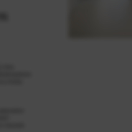
en
n ohne
 Bodensysteme
s, Hotels,
 gegossene
ment-
ur Auswahl.