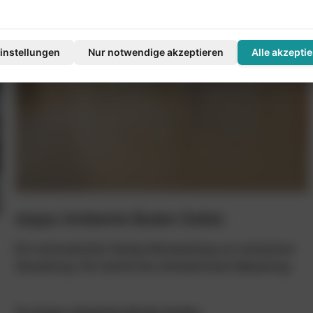
instellungen
Nur notwendige akzeptieren
Alle akzepti
doppo Ambiente Boden Solido
Ein mineralischer Design-Bodenbelag zur exklusiven
Gestaltung. Für leichte bis mittelschwere Belastung.
Zu doppo Ambiente Boden Solido