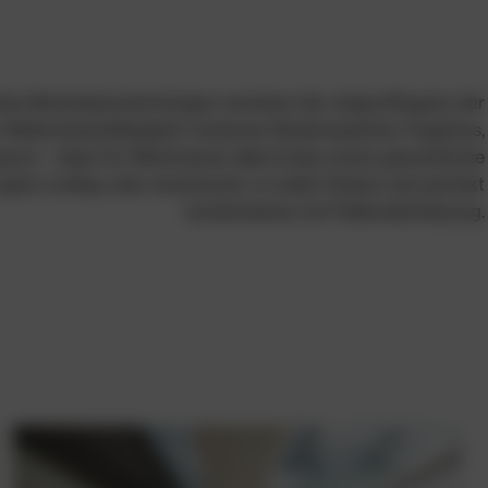
hen Bodenbeschichtungen vereinen die ruhige Eleganz der
r Widerstandsfähigkeit moderner Bodensysteme. Fugenlos,
nsarm – ideal für Wohnräume, Bad & Spa sowie gewerbliche
latt, wolkig oder strukturiert, in vielen Farben und perfekt
kombinierbar mit Fußbodenheizung.