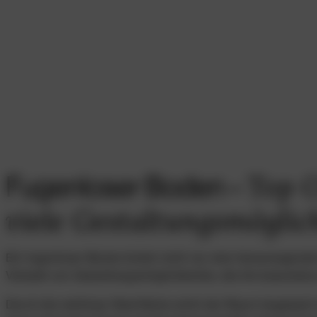
Fugenloser Boden –
Top 
viele Gestaltungsmöglic
Ein fugenloser Boden bietet nicht nur eine herausragende
Vielzahl von Gestaltungsmöglichkeiten, die ihn besonders
Durch die nahtlose Oberfläche wirkt der Raum insgesamt