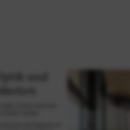
Optik und
hkeiten
 Optik, sondern auch eine
 attraktiv machen.
 moderner und eleganter, da