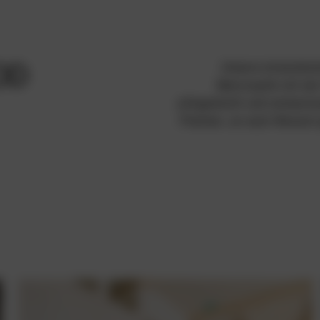
OD
Unsere mineralisc
Betonoptik mit de
pflegeleicht und emissio
Flächen. Je nach Wunsch g