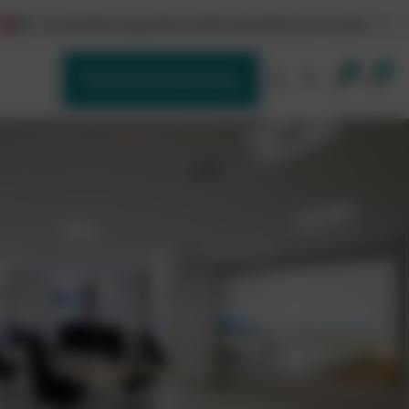
DE / Austria
Schulungen
Karriere
Downloads
Partner werden
0
0
Persönliche Beratung