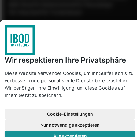
B2B-Shop
Für Malerbetriebe
Für Fliesenleger
Für Verputzer
Für Trockenbauer
Technische Downloads
Impressum
Datenschutzerklärung
AGB
Wir respektieren Ihre Privatsphäre
Widerrufsrecht
Zahlungs- & Versandarten
HTML Sitemap
©2026 IBOD Wand & Boden - Industrieboden GmbH.
Diese Website verwendet Cookies, um Ihr Surferlebnis zu
verbessern und personalisierte Dienste bereitzustellen.
Wir benötigen Ihre Einwilligung, um diese Cookies auf
Ihrem Gerät zu speichern.
Cookie-Einstellungen
Cookie-Einstellungen
Nur notwendige akzeptieren
Alle akzeptieren