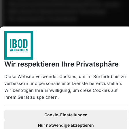
Wissenswertes
Kontakt
Schulungen
Partner werden
B2B-Shop
Für Malerbetriebe
Für Fliesenleger
Für Verputzer
Für Trockenbauer
Technische Downloads
Impressum
Datenschutzerklärung
AGB
Wir respektieren Ihre Privatsphäre
Widerrufsrecht
Zahlungs- & Versandarten
HTML Sitemap
©2026 IBOD Wand & Boden - Industrieboden GmbH.
Diese Website verwendet Cookies, um Ihr Surferlebnis zu
verbessern und personalisierte Dienste bereitzustellen.
Wir benötigen Ihre Einwilligung, um diese Cookies auf
Ihrem Gerät zu speichern.
Cookie-Einstellungen
Cookie-Einstellungen
Nur notwendige akzeptieren