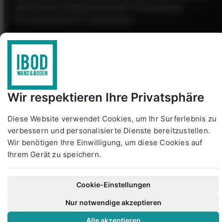
B2B-Shop
Für Malerbetriebe
Für Fliesenleger
Für Verputzer
Für Trockenbauer
Technische Downloads
Impressum
Datenschutzerklärung
AGB
Wir respektieren Ihre Privatsphäre
Widerrufsrecht
Zahlungs- & Versandarten
HTML Sitemap
©2026 IBOD Wand & Boden - Industrieboden GmbH.
Diese Website verwendet Cookies, um Ihr Surferlebnis zu
verbessern und personalisierte Dienste bereitzustellen.
Wir benötigen Ihre Einwilligung, um diese Cookies auf
Ihrem Gerät zu speichern.
Cookie-Einstellungen
Cookie-Einstellungen
Nur notwendige akzeptieren
Alle akzeptieren