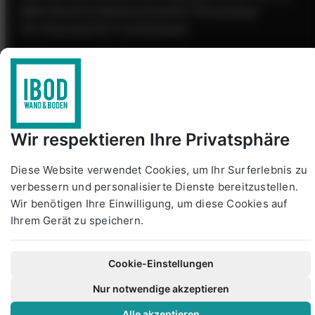
B2B-Shop
Für Malerbetriebe
Für Fliesenleger
Für Verputzer
Für Trockenbauer
Technische Downloads
Impressum
Datenschutzerklärung
AGB
Wir respektieren Ihre Privatsphäre
Widerrufsrecht
Zahlungs- & Versandarten
HTML Sitemap
©2026 IBOD Wand & Boden - Industrieboden GmbH.
Diese Website verwendet Cookies, um Ihr Surferlebnis zu
verbessern und personalisierte Dienste bereitzustellen.
Wir benötigen Ihre Einwilligung, um diese Cookies auf
Ihrem Gerät zu speichern.
Cookie-Einstellungen
Cookie-Einstellungen
Nur notwendige akzeptieren
Alle akzeptieren