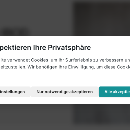
r IBOD
pektieren Ihre Privatsphäre
ite verwendet Cookies, um Ihr Surferlebnis zu verbessern un
d und begeistern Sie Ihre
eitzustellen. Wir benötigen Ihre Einwilligung, um diese Cooki
instellungen
Nur notwendige akzeptieren
Alle akzepti