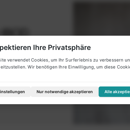
r IBOD
pektieren Ihre Privatsphäre
ite verwendet Cookies, um Ihr Surferlebnis zu verbessern un
d und begeistern Sie Ihre
eitzustellen. Wir benötigen Ihre Einwilligung, um diese Cooki
instellungen
Nur notwendige akzeptieren
Alle akzepti