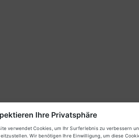
Kunden kauften auch…
pektieren Ihre Privatsphäre
ite verwendet Cookies, um Ihr Surferlebnis zu verbessern un
eitzustellen. Wir benötigen Ihre Einwilligung, um diese Cooki