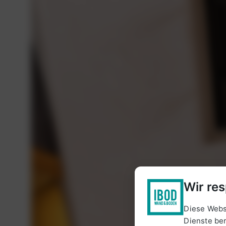
Wir res
Diese Webs
Dienste ber