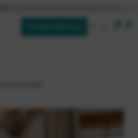
DE / Austria
Schulungen
Karriere
Downloads
Partner werden
0
0
Persönliche Beratung
rund um den Ofen.