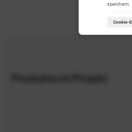
speichern.
Cookie-E
Produkte im Projekt