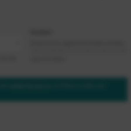
Einzelpreis
Preise nur für registrierte Kunden sichtbar.
+
Sie alle
(zzgl. 20% MwSt.)
oder
melden Sie sich an
, um Preise zu sehen und