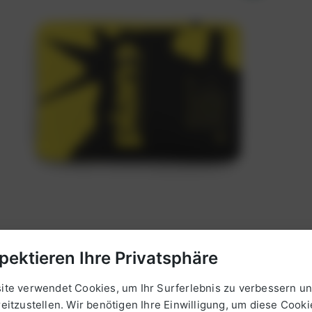
pektieren Ihre Privatsphäre
Piano Trittschallschüttung
dopp
Einkomponentige, wärmedämmende Trittschall- und
Zemen
ite verwendet Cookies, um Ihr Surferlebnis zu verbessern un
Ausgleichsschüttung auf Basis von gereinigtem
Poren
eitzustellen. Wir benötigen Ihre Einwilligung, um diese Cooki
Recyclingstyropor und Spezialzementen.
Innenb