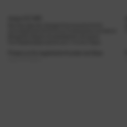
doppo EZ-MIX
Beschleunigendes, flüssiges Estrichzusatzmittel für
zementgebundene Estriche zur Erzielung einer schnelleren
Belegereife. Bessere Verarbeitbarkeit und rascher
Feuchtigkeitsabbau bereits nach 7, 14 und 21 Tagen.
Preise nur für registrierte Kunden sichtbar.
(zzgl. 20% MwSt.)