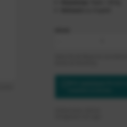
Verpackung:
1 Sack = 25 kg
Verbrauch:
ca. 2 kg/m2
MENGE
-
Geben Sie die Menge ein und erfahren 
Details der Bestellung.
Bitte
registrieren
Sie sich 
mbolbild
bestellen zu können.
Artikelnummer:
200343
Verfügbarkeit:
Auf Lager