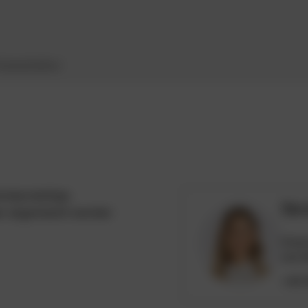
atenblätter
komponentige,
Sie
er angemischt werden
Unser
und hi
+43 