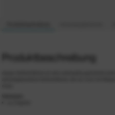
Produktbeschreibung
Anwendungsbereiche
D
Produktbeschreibung
doppo Haftschlämme ist eine werksseitig gemischte ein
zementgebundene Haftschlämme, die nur noch mit Wass
muss.
Verbrauch:
ca. 2 kg/m2