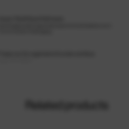
doppo Nivell Spachtelmasse
Zementgebundene Spachtelmasse für Schichtstärken von 5 -
70 mm in einem Arbeitsgang.
Preise nur für registrierte Kunden sichtbar.
(zzgl. 20% MwSt.)
Related products