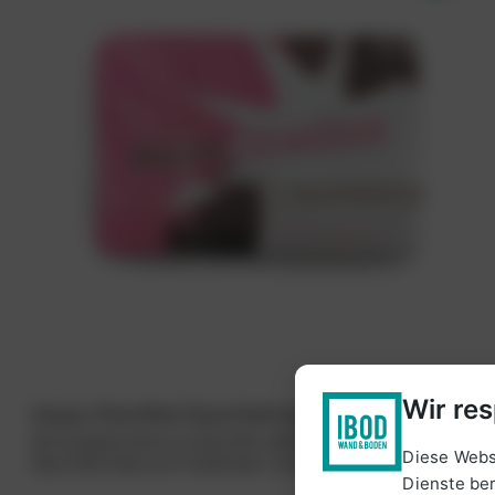
Wir res
doppo Standfest Spachtelmasse
Zementgebundene, kunststoffmodifizierte, standfeste
Diese Webs
Spachtelmasse zum Ausbessern, nivellieren, füllen.
Dienste ber