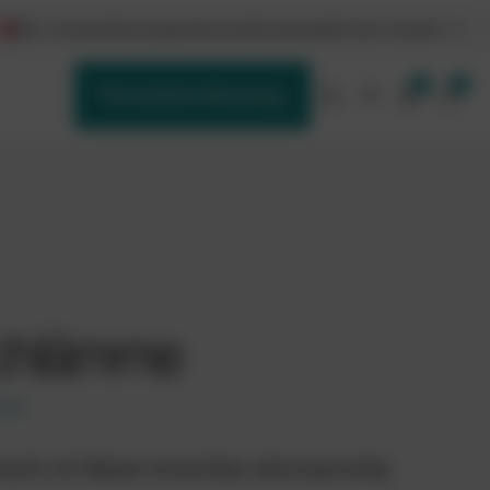
DE / Austria
Schulungen
Karriere
Downloads
Partner werden
0
0
Persönliche Beratung
schlämme
00
€
ischt, mit Wasser anmischbar, einkomponentig