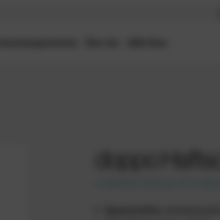
Anwendungsbereiche
Über Uns
B2B-Shop
doppo Haft
/
kostenfreie Lieferung in AT ab
450,
Eigenschaften:
werkseitig gem