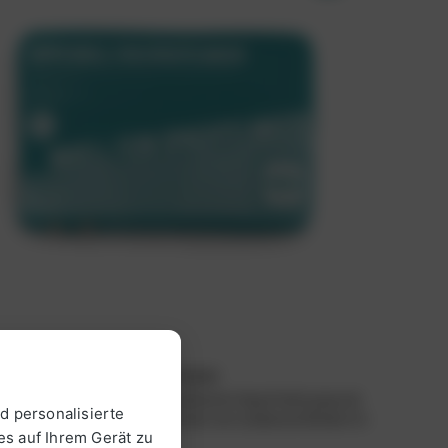
o Nivell fein Spachtelmasse
tgebundene, kunststoffmodifizierte Spachtelmasse als
d personalisierte
verschluss und zum Ausgleichen von unebenen Böden im
es auf Ihrem Gerät zu
ereich.