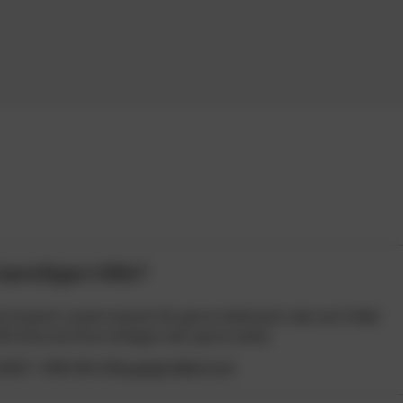
 benötigen Hilfe?
e Expertin Jasmin beratet Sie gerne telefonisch oder per E-Mail
lft Ihnen bei Ihren Anliegen sehr gerne weiter.
5337 / 655 38-213
j.geiger@ibod.at