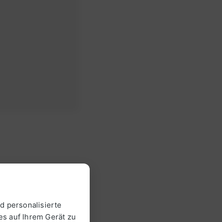
d personalisierte
lien zurückreicht.
es auf Ihrem Gerät zu
 verwerten, hat sich