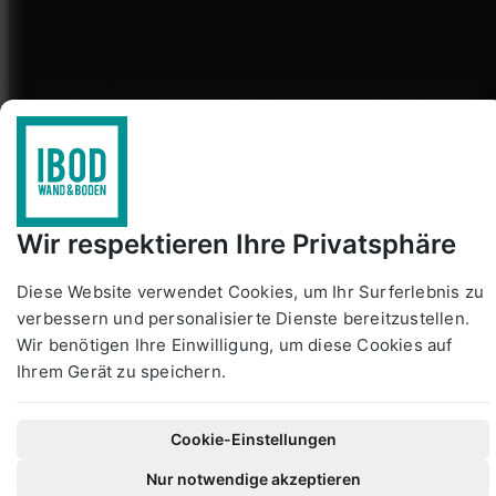
Technische Downloads
Impressum
Datenschutzerklärung
AGB
Widerrufsrecht
Zahlungs- & Versandarten
HTML Sitemap
©2026 IBOD Wand & Boden - Industrieboden GmbH.
Wir respektieren Ihre Privatsphäre
Diese Website verwendet Cookies, um Ihr Surferlebnis zu
verbessern und personalisierte Dienste bereitzustellen.
Cookie-Einstellungen
Wir benötigen Ihre Einwilligung, um diese Cookies auf
Ihrem Gerät zu speichern.
Cookie-Einstellungen
Nur notwendige akzeptieren