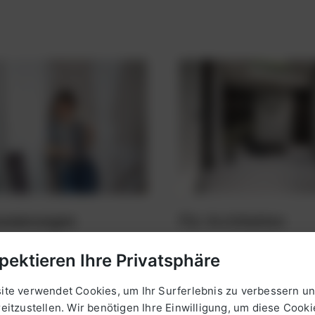
ovierungen
Für Architekten
 Eingriff mit maximaler
Neue Business Opportunit
pektieren Ihre Privatsphäre
Unternehmen
ite verwendet Cookies, um Ihr Surferlebnis zu verbessern un
 Renovieren
Lösungen für Ihre Projek
eitzustellen. Wir benötigen Ihre Einwilligung, um diese Cooki