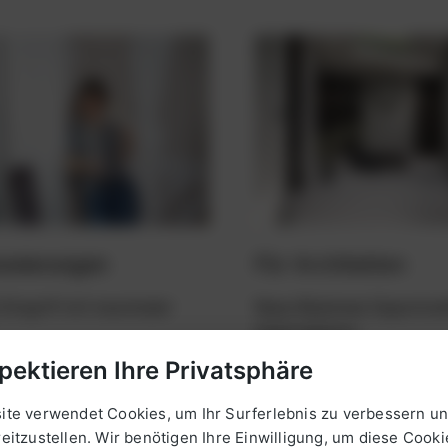
ovierungen
Für Architekten
 Eingriff mit maximaler
Neue Business Opportunit
Unternehmen
pektieren Ihre Privatsphäre
 Renovieren
Lösungen für Ihre Projek
ite verwendet Cookies, um Ihr Surferlebnis zu verbessern un
eitzustellen. Wir benötigen Ihre Einwilligung, um diese Cooki