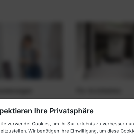
ovierungen
Für Architekten
 Eingriff mit maximaler
Neue Business Opportunit
pektieren Ihre Privatsphäre
Unternehmen
ite verwendet Cookies, um Ihr Surferlebnis zu verbessern un
 Renovieren
Lösungen für Ihre Projek
eitzustellen. Wir benötigen Ihre Einwilligung, um diese Cooki